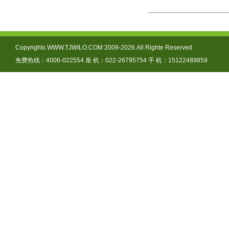
Copyrights WWW.TJWILO.COM 2009-2026.All Righte Reserved
免费热线：4006-022554 座 机：022-26795754 手 机：15122489859