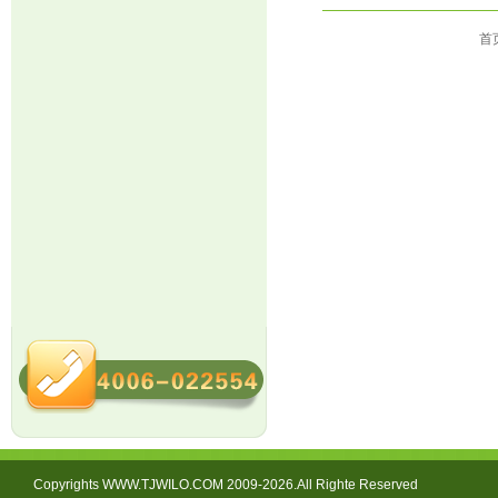
首
Copyrights WWW.TJWILO.COM 2009-2026.All Righte Reserved