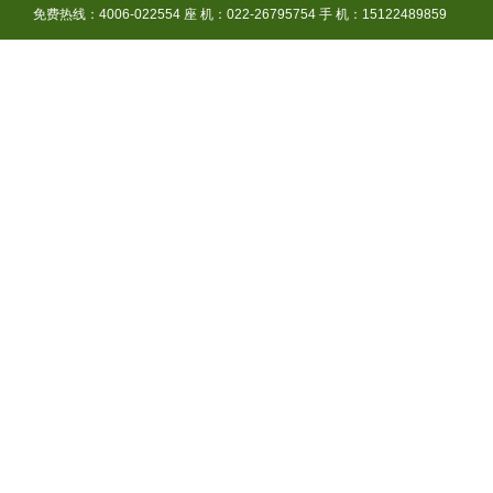
免费热线：4006-022554 座 机：022-26795754 手 机：15122489859