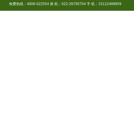
免费热线：4006-022554 座 机：022-26795754 手 机：15122489859