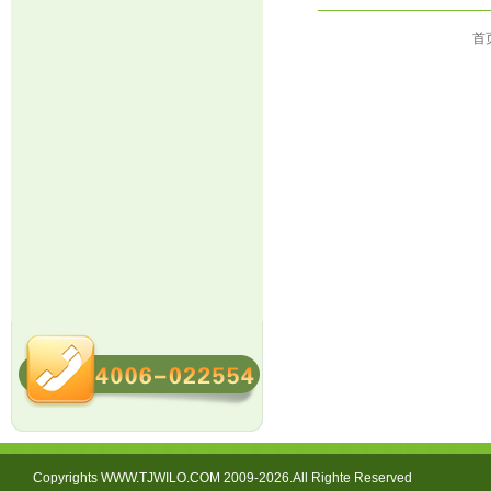
首
Copyrights WWW.TJWILO.COM 2009-2026.All Righte Reserved