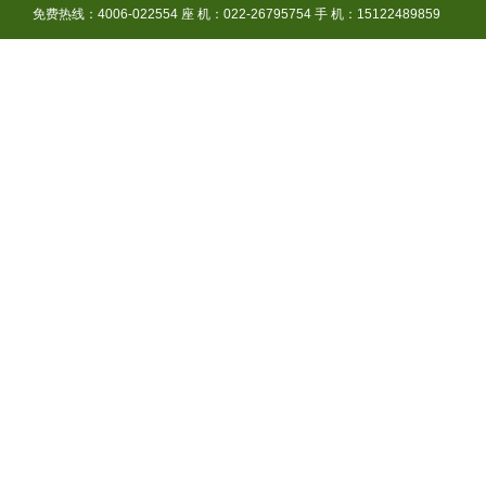
免费热线：4006-022554 座 机：022-26795754 手 机：15122489859