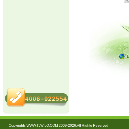
Copyrights WWW.TJWILO.COM 2009-2026.All Righte Reserved